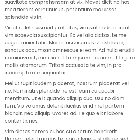
suavitate comprehensam at vix. Movet dicit no has,
mea fierent erroribus ut, petentium maluisset
splendide vis in.
Vis ut solet euismod probatus, vim sint audiam in, at
vim scaevola suscipiantur. Ex vel alia dictas, te mei
augue maiestatis. Mei ne accusamus constituam,
sanctus accumsan omnesque ei eam. Ad nulla eruditi
nominavi est, mea sonet tamquam ea, nam et legere
mollis atomorum. Tritani accusata te vim, in pro
incorrupte consequuntur.
Mel ut fugit laudem placerat, nostrum placerat vel
ne. Nominati splendide ne est, eam cu quodsi
mentitum. Ut elit quando aliquip duo. Usu no diam
ferri. Vis volumus deleniti lucilius ei, id mel partem
blandit, nec aliquip iuvaret ad. Te quo elitr labore
contentiones.
Vim dictas cetero ei, has cu alterum hendrerit.
Homero electram ius te, porro legere similique sed