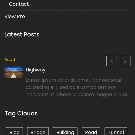
Contact
View Pro
Latest Posts
Road
Highway
Lorem ipsum dolor sit amet, consectetur
adipiscing elit, sed do eiusmod tempor
incididunt ut labore et dolore magna aliqua.
Tag Clouds
Blog
Bridge
Building
Road
Tunnel